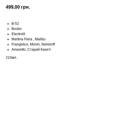
499,00
грн.
B-52
Boobs
Electrolit
Martina Fiera , Malibu
Frangelico, Monin, Nemiroff
Amaretto, Старий Кахеті
210мл.