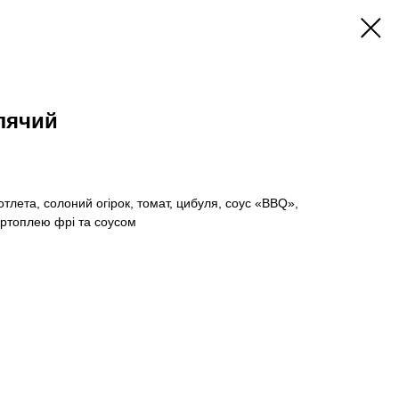
лячий
отлета, солоний огірок, томат, цибуля, соус «BBQ»,
артоплею фрі та соусом