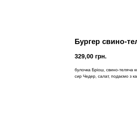
Бургер свино-те
329,00
грн.
булочка Бріош, свино-теляча к
сир Чедер, салат, подаємо з к