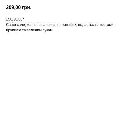
209,00
грн.
150/30/80г
Свіже сало, копчене сало, сало в спеціях, подається з тостами ,
гірчицею та зеленим луком